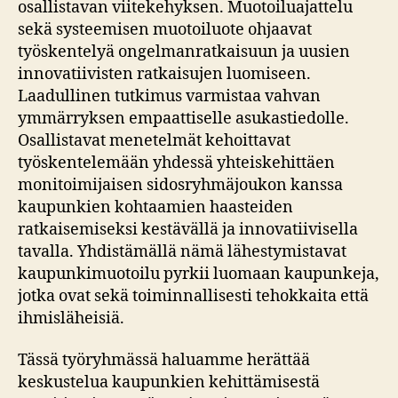
osallistavan viitekehyksen. Muotoiluajattelu
sekä systeemisen muotoiluote ohjaavat
työskentelyä ongelmanratkaisuun ja uusien
innovatiivisten ratkaisujen luomiseen.
Laadullinen tutkimus varmistaa vahvan
ymmärryksen empaattiselle asukastiedolle.
Osallistavat menetelmät kehoittavat
työskentelemään yhdessä yhteiskehittäen
monitoimijaisen sidosryhmäjoukon kanssa
kaupunkien kohtaamien haasteiden
ratkaisemiseksi kestävällä ja innovatiivisella
tavalla. Yhdistämällä nämä lähestymistavat
kaupunkimuotoilu pyrkii luomaan kaupunkeja,
jotka ovat sekä toiminnallisesti tehokkaita että
ihmisläheisiä.
Tässä työryhmässä haluamme herättää
keskustelua kaupunkien kehittämisestä