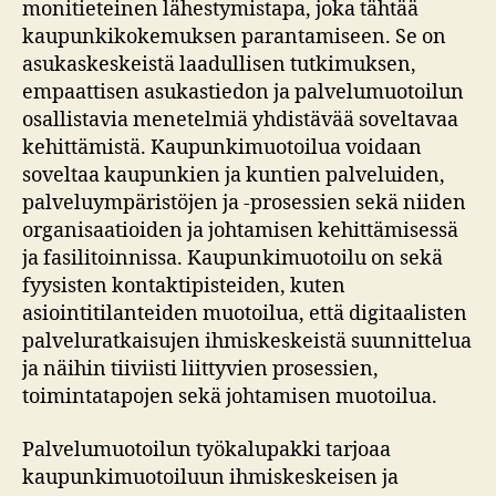
monitieteinen lähestymistapa, joka tähtää
kaupunkikokemuksen parantamiseen. Se on
asukaskeskeistä laadullisen tutkimuksen,
empaattisen asukastiedon ja palvelumuotoilun
osallistavia menetelmiä yhdistävää soveltavaa
kehittämistä. Kaupunkimuotoilua voidaan
soveltaa kaupunkien ja kuntien palveluiden,
palveluympäristöjen ja -prosessien sekä niiden
organisaatioiden ja johtamisen kehittämisessä
ja fasilitoinnissa. Kaupunkimuotoilu on sekä
fyysisten kontaktipisteiden, kuten
asiointitilanteiden muotoilua, että digitaalisten
palveluratkaisujen ihmiskeskeistä suunnittelua
ja näihin tiiviisti liittyvien prosessien,
toimintatapojen sekä johtamisen muotoilua.
Palvelumuotoilun työkalupakki tarjoaa
kaupunkimuotoiluun ihmiskeskeisen ja