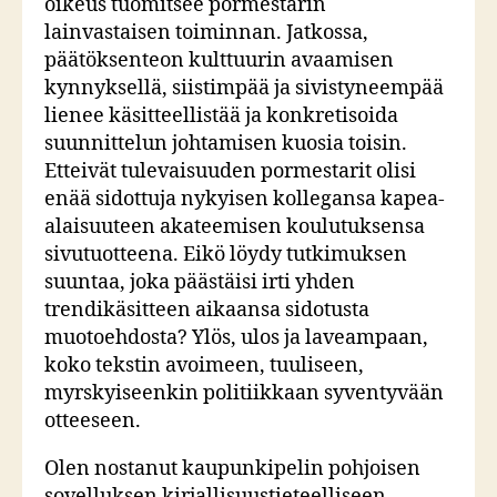
oikeus tuomitsee pormestarin
lainvastaisen toiminnan. Jatkossa,
päätöksenteon kulttuurin avaamisen
kynnyksellä, siistimpää ja sivistyneempää
lienee käsitteellistää ja konkretisoida
suunnittelun johtamisen kuosia toisin.
Etteivät tulevaisuuden pormestarit olisi
enää sidottuja nykyisen kollegansa kapea-
alaisuuteen akateemisen koulutuksensa
sivutuotteena. Eikö löydy tutkimuksen
suuntaa, joka päästäisi irti yhden
trendikäsitteen aikaansa sidotusta
muotoehdosta? Ylös, ulos ja laveampaan,
koko tekstin avoimeen, tuuliseen,
myrskyiseenkin politiikkaan syventyvään
otteeseen.
Olen nostanut kaupunkipelin pohjoisen
sovelluksen kirjallisuustieteelliseen