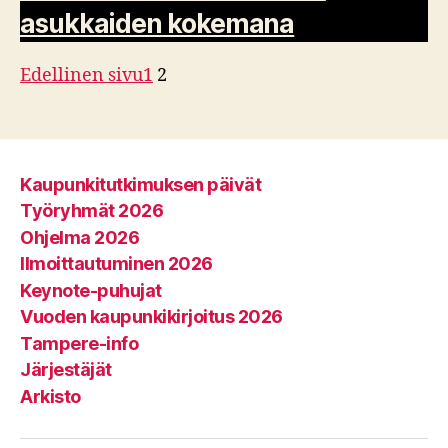
asukkaiden kokemana
Edellinen sivu
1
2
Kaupunkitutkimuksen päivät
Työryhmät 2026
Ohjelma 2026
Ilmoittautuminen 2026
Keynote-puhujat
Vuoden kaupunkikirjoitus 2026
Tampere-info
Järjestäjät
Arkisto