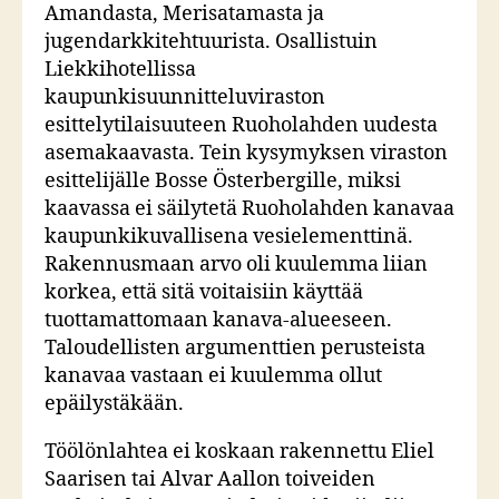
Amandasta, Merisatamasta ja
jugendarkkitehtuurista. Osallistuin
Liekkihotellissa
kaupunkisuunnitteluviraston
esittelytilaisuuteen Ruoholahden uudesta
asemakaavasta. Tein kysymyksen viraston
esittelijälle Bosse Österbergille, miksi
kaavassa ei säilytetä Ruoholahden kanavaa
kaupunkikuvallisena vesielementtinä.
Rakennusmaan arvo oli kuulemma liian
korkea, että sitä voitaisiin käyttää
tuottamattomaan kanava-alueeseen.
Taloudellisten argumenttien perusteista
kanavaa vastaan ei kuulemma ollut
epäilystäkään.
Töölönlahtea ei koskaan rakennettu Eliel
Saarisen tai Alvar Aallon toiveiden