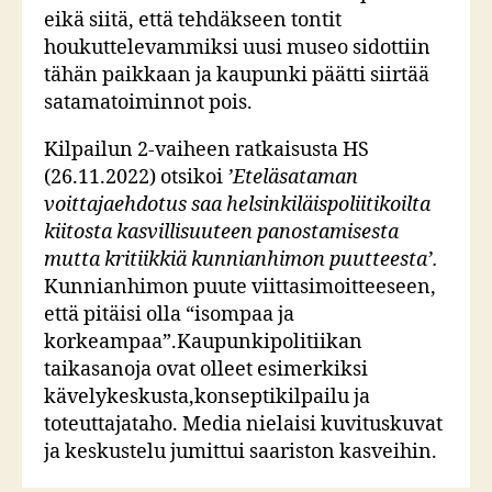
eikä siitä, että tehdäkseen tontit
houkuttelevammiksi uusi museo sidottiin
tähän paikkaan ja kaupunki päätti siirtää
satamatoiminnot pois.
Kilpailun 2-vaiheen ratkaisusta HS
(26.11.2022) otsikoi
’Eteläsataman
voittajaehdotus saa helsinkiläispoliitikoilta
kiitosta kasvillisuuteen panostamisesta
mutta kritiikkiä kunnianhimon puutteesta’.
Kunnianhimon puute viittasimoitteeseen,
että pitäisi olla “isompaa ja
korkeampaa”.Kaupunkipolitiikan
taikasanoja ovat olleet esimerkiksi
kävelykeskusta,konseptikilpailu ja
toteuttajataho. Media nielaisi kuvituskuvat
ja keskustelu jumittui saariston kasveihin.