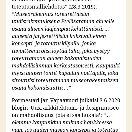
toteutusmalliehdotus” (28.3.2019):
“Museorakennus toteutettaisiin
uudisrakennuksena Eteläsataman
alueelle
osana alueen laajempaa kehittämistä. …
alueesta järjestettäisiin
kaksivaiheinen
konsepti- ja toteutuskilpailu, jonka
tavoitteena olisi
löytää taho, joka pystyy
toteuttamaan alueen kokonaisuuden
mahdollisimman korkeatasoisesti.
Kaupunki
myisi alueen tontit kilpailun voittajalle, joka
sitoutuisi
toteuttamaan museorakennuksen
osana kokonaisuutta …”
Pormestari Jan Vapaavuori julkaisi 3.6.2020
blogin ’Uusi arkkitehtuuri- ja designmuseo
on mahdollisuus, jota ei saa hukata’:
“…
olemme kaupunkina mukana hankkeessa
vain, jos uuden museon
konsepti ja toteutus