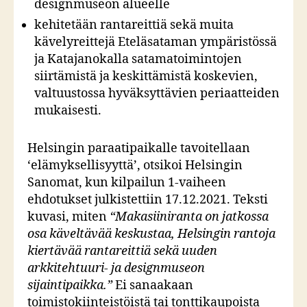
designmuseon alueelle
kehitetään rantareittiä sekä muita
kävelyreittejä Eteläsataman ympäristössä
ja Katajanokalla satamatoimintojen
siirtämistä ja keskittämistä koskevien,
valtuustossa hyväksyttävien periaatteiden
mukaisesti.
Helsingin paraatipaikalle tavoitellaan
‘elämyksellisyyttä’, otsikoi Helsingin
Sanomat, kun kilpailun 1-vaiheen
ehdotukset julkistettiin 17.12.2021. Teksti
kuvasi, miten
“Makasiiniranta on jatkossa
osa käveltävää keskustaa, Helsingin rantoja
kiertävää rantareittiä sekä uuden
arkkitehtuuri- ja designmuseon
sijaintipaikka.”
Ei sanaakaan
toimistokiinteistöistä tai tonttikaupoista