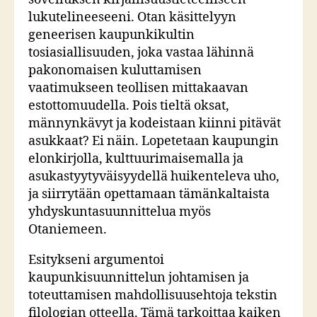
lukutelineeseeni. Otan käsittelyyn
geneerisen kaupunkikultin
tosiasiallisuuden, joka vastaa lähinnä
pakonomaisen kuluttamisen
vaatimukseen teollisen mittakaavan
estottomuudella. Pois tieltä oksat,
männynkävyt ja kodeistaan kiinni pitävät
asukkaat? Ei näin. Lopetetaan kaupungin
elonkirjolla, kulttuurimaisemalla ja
asukastyytyväisyydellä huikenteleva uho,
ja siirrytään opettamaan tämänkaltaista
yhdyskuntasuunnittelua myös
Otaniemeen.
Esitykseni argumentoi
kaupunkisuunnittelun johtamisen ja
toteuttamisen mahdollisuusehtoja tekstin
filologian otteella. Tämä tarkoittaa kaiken