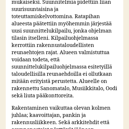
mukaiseksi. Suunnitelmia pidettiin liian
suurisuuntaisina ja
toteuttamiskelvottomina. Ratapihan
alueesta päätettiin myöhemmin järjestää
uusi suunnittelukilpailu, jonka ohjelman
tilasin itselleni. Kilpailuohjelmassa
kerrottiin rakennustaloudellisten
reunaehtojen rajat. Alueen valmistuttua
voidaan todeta, että
suunnittelukilpailuohjelmassa esitetyillä
taloudellisilla reunaehdoilla ei ollutkaan
mitään erityistä perustetta. Alueelle on
rakennettu Sanomatalo, Musiikkitalo, Oodi
sekä liuta pääkonttoreita.
Rakentaminen vaikuttaa olevan kolmen
juhlaa; kaavoittajan, pankin ja
rakennusliikkeen. Sekä arkkitehdit että