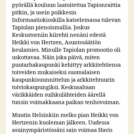
pyörällä kouluun laatoitettua Tapionraittia
pitkin, ja usein poikkesin
Informaatiokioskilla katselemassa tulevan
Tapiolan pienoismallia. Joskus
Keskustorniin kiirehti nenäni edestä
Heikki von Hertzen, Asuntosäätiön
keulamies. Minulle Tapiolan promootio oli
uskottavaa. Näin joka päivä, miten
puutarhakaupunki kehittyy arkkitehtiensa
toiveiden mukaiseksi suomalaisen
kaupunkisuunnittelun ja arkkitehtuurin
toiviokaupungiksi. Keskusaltaan
värikkäiden suihkulähteiden äärellä
tunsin voimakkaana paikan tenhovoiman.
Muutin Helsinkiin melko pian Heikki von
Hertzenin kuoleman jälkeen. Uudessa
asuinympäristössäni sain voimaa Havis