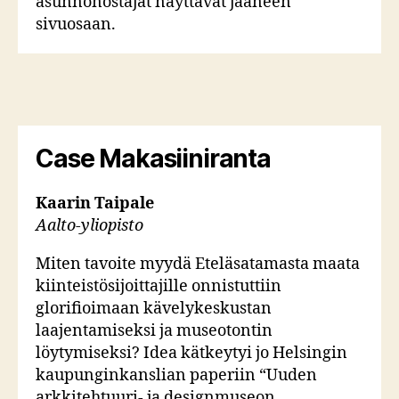
asunnonostajat näyttävät jääneen
sivuosaan.
Case Makasiiniranta
Kaarin Taipale
Aalto-yliopisto
Miten tavoite myydä Eteläsatamasta maata
kiinteistösijoittajille onnistuttiin
glorifioimaan kävelykeskustan
laajentamiseksi ja museotontin
löytymiseksi? Idea kätkeytyi jo Helsingin
kaupunginkanslian paperiin “Uuden
arkkitehtuuri- ja designmuseon