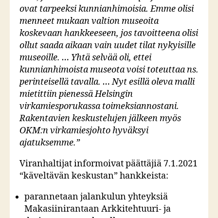
ovat tarpeeksi kunnianhimoisia. Emme olisi
menneet
mukaan valtion museoita
koskevaan hankkeeseen, jos tavoitteena olisi
ollut saada aikaan vain uudet tilat nykyisille
museoille. …
Yhtä selvää oli, ettei
kunnianhimoista museota voisi toteuttaa ns.
perinteisellä tavalla. … Nyt esillä oleva malli
mietittiin pienessä Helsingin
virkamiesporukassa toimeksiannostani.
Rakentavien keskustelujen
jälkeen myös
OKM:n virkamiesjohto hyväksyi
ajatuksemme.”
Viranhaltijat informoivat päättäjiä 7.1.2021
“käveltävän keskustan” hankkeista:
parannetaan jalankulun yhteyksiä
Makasiinirantaan Arkkitehtuuri- ja