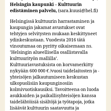
Helsingin kaupunki – Kulttuurin
edistäminen palvelu,
(sara.kuusi@hel.fi)
Helsingissä kulttuurin harrastaminen ja
kaupungin jakamat avustukset ovat
tehtyjen selvitysten mukaan keskittyneet
ydinkeskustaan. Vuodesta 2016 tätä
vinoutumaa on pyritty oikaisemaan ns.
’Helsingin alueellisella osallistavalla
kulttuurityön mallilla’.
Kulttuuriavustuksista on korvamerkitty
nykyään 600 000 € /vuosi taidelaitosten ja -
yhteisöjen jalkautumiseen keskustan
ulkopuolisiin kaupunginosiin
kolmivuotiskausiksi. Tavoitteena on luoda
asukkaiden ja paikallisyhteisöjen kanssa
taidelähtöisiä sisältöjä ja työtapoja, jotka
lisäävät kulttuurin saatavuutta ja