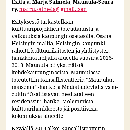
Esittäjä:
Marja Salmela, Maunula-Seura
ry,
marru.salmela@gmail.com
Esityksessä tarkastellaan
kulttuuriprojektien toteuttamista ja
vaikutuksia kaupunginosatasolla. Osana
Helsingin mallia, Helsingin kaupunki
rahoitti kulttuurilaitosten ja yhdistysten
hankkeita neljällä alueella vuosina 2016-
2018. Maunula oli yksi näistä
kohdekaupunginosista. Maunulassa
toteutettiin Kansallisteatterin ”Maunulan
maisema” -hanke ja Mediataideyhdistys m-
cultin ”Osallistavan mediataiteen
residenssit” -hanke. Molemmista
kulttuurihankkeesta jäi positiivisia
kokemuksia alueelle.
Keväällä 2019 alkoi Kansallisteatterin