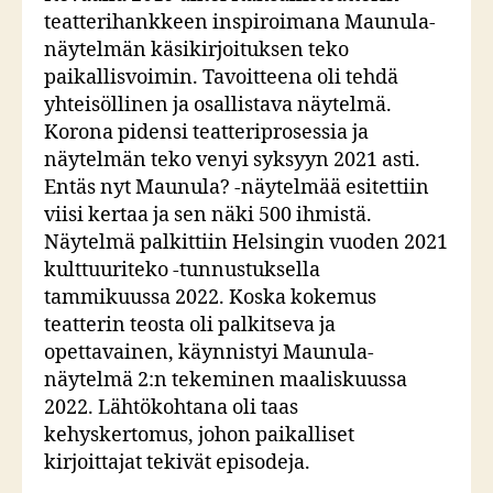
teatterihankkeen inspiroimana Maunula-
näytelmän käsikirjoituksen teko
paikallisvoimin. Tavoitteena oli tehdä
yhteisöllinen ja osallistava näytelmä.
Korona pidensi teatteriprosessia ja
näytelmän teko venyi syksyyn 2021 asti.
Entäs nyt Maunula? -näytelmää esitettiin
viisi kertaa ja sen näki 500 ihmistä.
Näytelmä palkittiin Helsingin vuoden 2021
kulttuuriteko -tunnustuksella
tammikuussa 2022. Koska kokemus
teatterin teosta oli palkitseva ja
opettavainen, käynnistyi Maunula-
näytelmä 2:n tekeminen maaliskuussa
2022. Lähtökohtana oli taas
kehyskertomus, johon paikalliset
kirjoittajat tekivät episodeja.