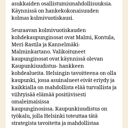
asukkaiden osallistumismahdollisuuksia.
Käynnissä on hankekokonaisuuden
kolmas kolmivuotiskausi.
Seuraavan kolmivuotiskauden
kohdekaupunginosat ovat Malmi, Kontula,
Meri-Rastila ja Kannelmäki-
Malminkartano. Valikoituneet
kaupunginosat ovat käynnissä olevan
Kaupunkiuudistus- hankkeen
kohdealueita. Helsingin tavoitteena on olla
kaupunki, jossa asuinalueet eivät eriydy ja
kaikkialla on mahdollista elää turvallista ja
viihtyisää elämää positiivisesti
omaleimaisissa
kaupunginosissa. Kaupunkiuudistus on
työkalu, jolla Helsinki toteuttaa tätä
strategista tavoitetta ja mahdollistaa