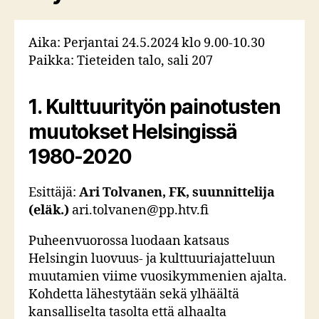
Aika: Perjantai 24.5.2024 klo 9.00-10.30
Paikka: Tieteiden talo, sali 207
1.
Kulttuurityön painotusten
muutokset Helsingissä
1980-2020
Esittäjä:
Ari Tolvanen, FK, suunnittelija
(eläk.)
ari.tolvanen@pp.htv.fi
Puheenvuorossa luodaan katsaus
Helsingin luovuus- ja kulttuuriajatteluun
muutamien viime vuosikymmenien ajalta.
Kohdetta lähestytään sekä ylhäältä
kansalliselta tasolta että alhaalta