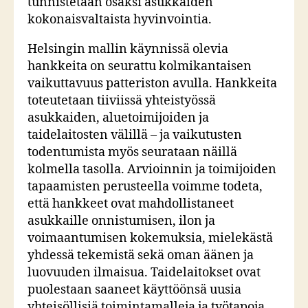
tunnistetaan osaksi asukkaiden
kokonaisvaltaista hyvinvointia.
Helsingin mallin käynnissä olevia
hankkeita on seurattu kolmikantaisen
vaikuttavuus patteriston avulla. Hankkeita
toteutetaan tiiviissä yhteistyössä
asukkaiden, aluetoimijoiden ja
taidelaitosten välillä – ja vaikutusten
todentumista myös seurataan näillä
kolmella tasolla. Arvioinnin ja toimijoiden
tapaamisten perusteella voimme todeta,
että hankkeet ovat mahdollistaneet
asukkaille onnistumisen, ilon ja
voimaantumisen kokemuksia, mielekästä
yhdessä tekemistä sekä oman äänen ja
luovuuden ilmaisua. Taidelaitokset ovat
puolestaan saaneet käyttöönsä uusia
yhteisöllisiä toimintamalleja ja työtapoja,