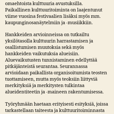
omaehtoista kulttuuria avustuksilla.
Paikallinen kulttuuritoiminta on laajentunut
viime vuosina festivaalien lisäksi myös mm.
kaupunginosanäytelmiin ja -musiikkiin.
Hankkeiden arvioinneissa on tutkailtu
yksilötasolla kulttuurin harrastamisen ja
osallistumisen muutoksia sekä myös
hankkeiden vaikutuksia alueisiin.
Aluevaikutusten tunnistaminen edellyttää
pitkäjänteistä seurantaa. Seurannassa
arvioidaan paikallista organisoitumista teosten
tuottamiseen, mutta myös teoksiin liittyviä
merkityksiä ja merkitysten tulkintaa
alueidentiteetin ja -maineen rakentumisessa.
Työryhmään haetaan erityisesti esityksiä, joissa
tarkastellaan taiteesta ja kulttuuritoiminnasta