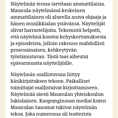
Näytelmän teossa tarvitaan ammattilaisia.
Maunula-näytelmässä keskeinen
ammattilainen oli alueella asuva ohjaaja ja
hänen musiikkialan ystävänsä. Näyttelijät
olivat harrastelijoita. Tekemistä helpotti,
että näytelmä koostui kehyskertomuksesta
ja episodeista, jolloin rakenne mahdollisti
prosessimaisen, kehkeytyvän
työstämistavan. Tästä taas aiheutui
epävarmuutta näyttelijöille.
Näytelmän osallistuvuus liittyy
käsikirjoituksen tekoon. Paikalliset
toimittajat osallistuivat kirjoittamiseen.
Näytelmää säesti Maunulan yhteiskoulun
lukiolainen. Kaupunginosan mediat kuten
Maunulan Sanomat tukivat näytelmän
tekoa. Joka numerossa oli teatterista