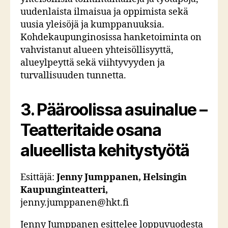
uudenlaista ilmaisua ja oppimista sekä
uusia yleisöjä ja kumppanuuksia.
Kohdekaupunginosissa hanketoiminta on
vahvistanut alueen yhteisöllisyyttä,
alueylpeyttä sekä viihtyvyyden ja
turvallisuuden tunnetta.
3.
Pääroolissa asuinalue –
Teatteritaide osana
alueellista kehitystyötä
Esittäjä:
Jenny Jumppanen, Helsingin
Kaupunginteatteri,
jenny.jumppanen@hkt.fi
Jenny Jumppanen esittelee loppuvuodesta