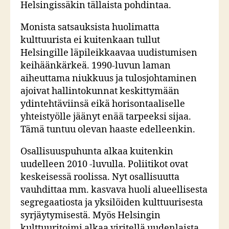
Helsingissäkin tällaista pohdintaa.
Monista satsauksista huolimatta
kulttuurista ei kuitenkaan tullut
Helsingille läpileikkaavaa uudistumisen
keihäänkärkeä. 1990-luvun laman
aiheuttama niukkuus ja tulosjohtaminen
ajoivat hallintokunnat keskittymään
ydintehtäviinsä eikä horisontaaliselle
yhteistyölle jäänyt enää tarpeeksi sijaa.
Tämä tuntuu olevan haaste edelleenkin.
Osallisuuspuhunta alkaa kuitenkin
uudelleen 2010 -luvulla. Poliitikot ovat
keskeisessä roolissa. Nyt osallisuutta
vauhdittaa mm. kasvava huoli alueellisesta
segregaatiosta ja yksilöiden kulttuurisesta
syrjäytymisestä. Myös Helsingin
kulttuuritoimi alkaa viritellä uudenlaista