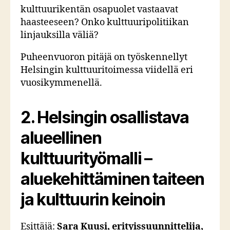
kulttuurikentän osapuolet vastaavat
haasteeseen? Onko kulttuuripolitiikan
linjauksilla väliä?
Puheenvuoron pitäjä on työskennellyt
Helsingin kulttuuritoimessa viidellä eri
vuosikymmenellä.
2.
Helsingin osallistava
alueellinen
kulttuurityömalli –
aluekehittäminen taiteen
ja kulttuurin keinoin
Esittäjä:
Sara Kuusi, erityissuunnittelija,