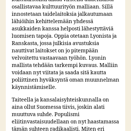
osallistavaa kulttuurityön malliaan. Sillä
innostetaan taidelaitoksia jalkautumaan
lähiöihin kehittelemään yhdessä
asukkaiden kanssa helposti lähestyttäviä
luomisen tapoja. Oppia otetaan Lyonista ja
Ranskasta, jossa julkisia avustuksia
nauttivat laitokset on jo pitempään
velvoitettu vastaavaan työhön. Lyonin
mallista tehdään tarkempi kuvaus. Malliin
voidaan nyt viitata ja saada sitä kautta
poliittinen hyväksyntä oman muunnelman
käynnistämiselle.
Taiteella ja kansalaisyhteiskunnalla on
aina ollut Suomessa tiivis, joskin alati
muuttuva suhde. Populismi
eliitinvastaisuudellaan on nyt haastamassa
tämän suhteen radikaalisti. Miten eri