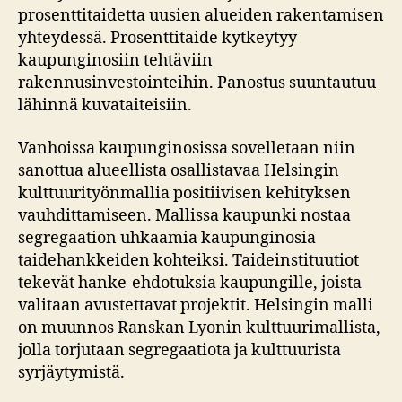
prosenttitaidetta uusien alueiden rakentamisen
yhteydessä. Prosenttitaide kytkeytyy
kaupunginosiin tehtäviin
rakennusinvestointeihin. Panostus suuntautuu
lähinnä kuvataiteisiin.
Vanhoissa kaupunginosissa sovelletaan niin
sanottua alueellista osallistavaa Helsingin
kulttuurityönmallia positiivisen kehityksen
vauhdittamiseen. Mallissa kaupunki nostaa
segregaation uhkaamia kaupunginosia
taidehankkeiden kohteiksi. Taideinstituutiot
tekevät hanke-ehdotuksia kaupungille, joista
valitaan avustettavat projektit. Helsingin malli
on muunnos Ranskan Lyonin kulttuurimallista,
jolla torjutaan segregaatiota ja kulttuurista
syrjäytymistä.