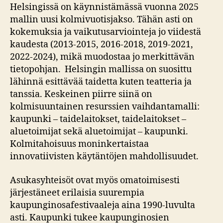
Helsingissä on käynnistämässä vuonna 2025
mallin uusi kolmivuotisjakso. Tähän asti on
kokemuksia ja vaikutusarviointeja jo viidestä
kaudesta (2013-2015, 2016-2018, 2019-2021,
2022-2024), mikä muodostaa jo merkittävän
tietopohjan. Helsingin mallissa on suosittu
lähinnä esittävää taidetta kuten teatteria ja
tanssia. Keskeinen piirre siinä on
kolmisuuntainen resurssien vaihdantamalli:
kaupunki – taidelaitokset, taidelaitokset –
aluetoimijat sekä aluetoimijat – kaupunki.
Kolmitahoisuus moninkertaistaa
innovatiivisten käytäntöjen mahdollisuudet.
Asukasyhteisöt ovat myös omatoimisesti
järjestäneet erilaisia suurempia
kaupunginosafestivaaleja aina 1990-luvulta
asti. Kaupunki tukee kaupunginosien