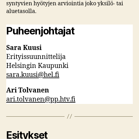
syntyvien hyötyjen arviointia joko yksilö- tai
aluetasolla.
Puheenjohtajat
Sara Kuusi
Erityissuunnittelija
Helsingin Kaupunki
sara.kuusi@hel.fi
Ari Tolvanen
ari.tolvanen@pp.htv.fi
Esitykset