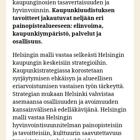
kaupunginosien tasavertaisuuden ja
hyvinvoinnin.
Kaupunkiuudistuksen
tavoitteet jakautuvat neljään eri
painopistealueeseen: elinvoima,
kaupunkiympäristö, palvelut ja
osallisuus.
Helsingin malli vastaa selkeästi Helsingin
kaupungin keskeisiin strategioihin.
Kaupunkistrategiassa korostetaan
syrjäytymisen ehkäisyn ja alueellisen
eriarvoistumisen vastaisen työn tärkeyttä.
Strategian mukaan Helsinki vahvistaa
asemaansa osallisuuden ja avoimuuden
kansainvälisenä edelläkävijänä. Helsingin
malli vastaa Helsingin
hyvinvointisuunnitelman painopisteisiin
ja tavoitteisiin, kulttuurin saavutettavuus