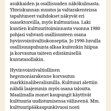
asukkaiden ja osallisuuden näkökulmasta.
Yhteiskunnan muutos ja valtarakenteissa
tapahtuneet vaihdokset näkyvät eri
osasektoreilla, myös kulttuurissa. Laki
kuntien kulttuuritoiminnasta vuonna 1980
pohjasi vahvasti osallisuuteen osana
hyvinvointivaltiokonseptia. Jo 1990-luvulla
osallisuuspuhunta alkaa kuitenkin hiipua
ja korvautua taiteen edistämisellä
kuntatasollakin.
Hyvinvointivaltiollinen
hegemoniarakenne korvautuu
markkinaliberalismilla. Kulttuuri alettiin
nähdä laajemmin myös osana taloutta.
Maailmalla monet kaupungit käyttivät
kulttuuria uudistumisensa välineenä. Mm.
kulttuuripääkaupunkivuosi nosti