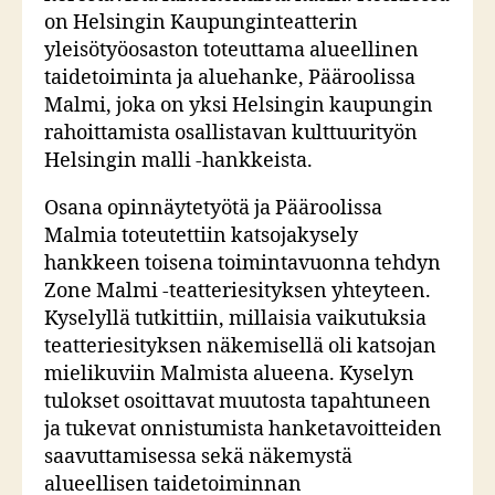
on Helsingin Kaupunginteatterin
yleisötyöosaston toteuttama alueellinen
taidetoiminta ja aluehanke, Pääroolissa
Malmi, joka on yksi Helsingin kaupungin
rahoittamista osallistavan kulttuurityön
Helsingin malli -hankkeista.
Osana opinnäytetyötä ja Pääroolissa
Malmia toteutettiin katsojakysely
hankkeen toisena toimintavuonna tehdyn
Zone Malmi -teatteriesityksen yhteyteen.
Kyselyllä tutkittiin, millaisia vaikutuksia
teatteriesityksen näkemisellä oli katsojan
mielikuviin Malmista alueena. Kyselyn
tulokset osoittavat muutosta tapahtuneen
ja tukevat onnistumista hanketavoitteiden
saavuttamisessa sekä näkemystä
alueellisen taidetoiminnan