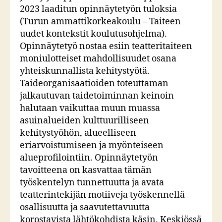
2023 laaditun opinnäytetyön tuloksia
(Turun ammattikorkeakoulu – Taiteen
uudet kontekstit koulutusohjelma).
Opinnäytetyö nostaa esiin teatteritaiteen
moniulotteiset mahdollisuudet osana
yhteiskunnallista kehitystyötä.
Taideorganisaatioiden toteuttaman
jalkautuvan taidetoiminnan keinoin
halutaan vaikuttaa muun muassa
asuinalueiden kulttuurilliseen
kehitystyöhön, alueelliseen
eriarvoistumiseen ja myönteiseen
alueprofilointiin. Opinnäytetyön
tavoitteena on kasvattaa tämän
työskentelyn tunnettuutta ja avata
teatterintekijän motiiveja työskennellä
osallisuutta ja saavutettavuutta
korostavista lähtökohdista käsin. Keskiössä