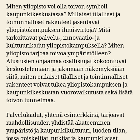
Miten yliopisto voi olla toivon symboli
kaupunkikeskustassa? Millaiset tilalliset ja
toiminnalliset rakenteet jäsentävät
yliopistokampuksen ihmisvirtoja? Mitä
tarkoittavat palvelu-, innovaatio- ja
kulttuurikadut yliopistokampuksella? Miten
yliopisto tarjoaa toivoa ympäristölleen?
Alustusten ohjaamaa osallistujat kokoontuvat
keskustelemaan ja jakamaan näkemyksiään
siitä, miten erilaiset tilalliset ja toiminnalliset
rakenteet voivat tukea yliopistokampuksen ja
kaupunkikeskustan vuorovaikutusta sekä lisätä
toivon tunnelmaa.
Palvelukadut, yhtenä esimerkkinä, tarjoavat
mahdollisuuden yhdistää akateeminen
ympäristö ja kaupunkikulttuuri, luoden tilan,
jossa opiskelijat, tutkijat ja kaupunkilaiset