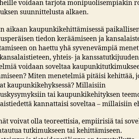
heille voidaan tarjota monipuolisempiakin r
uksen suunnittelusta alkaen.
 aikaan kaupunkikehittämisessä paikallisen
speräisen tiedon keräämiseen ja kansalaist
stamiseen on haettu yhä syvenevämpiä menet
kansalaistieteen, yhteis- ja kanssatutkijuuden
lmiä voidaan soveltaa kaupunkitutkimukseen
ämiseen? Miten menetelmiä pitäisi kehittää, j
at kaupunkikehyksessä? Millaisiin
uskysymyksiin tai kaupunkikehityksen teem
aistiedettä kannattaisi soveltaa – millaisiin e
ät voivat olla teoreettisia, empiirisiä tai sove
ntautua tutkimukseen tai kehittämiseen.