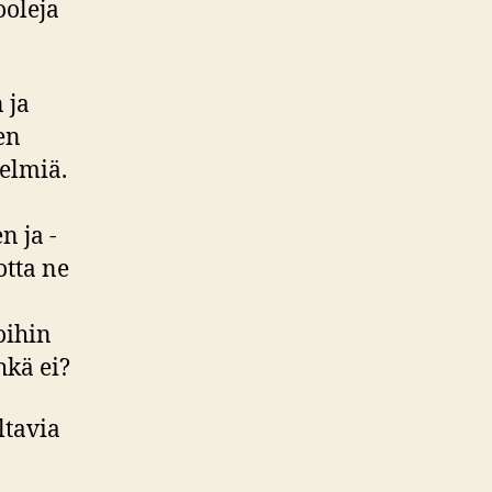
ooleja
 ja
en
elmiä.
 ja -
otta ne
oihin
hkä ei?
ltavia