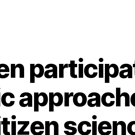
en participa
tic approach
itizen scien