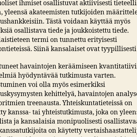
liset ihmiset osallistuvat aktiivisesti tieteell
, yleensä akateemisten tutkijoiden määrittel
ushankkeisiin. Tästä voidaan käyttää myös
siä osallistava tiede ja joukkoistettu tiede.
aistieteen termi on tunnettu erityisesti
ntieteissä. Siinä kansalaiset ovat tyypillisesti
stuneet havaintojen keräämiseen kvantitatiivi
lmiä hyödyntävää tutkimusta varten.
stuminen voi olla myös esimerkiksi
uskysymysten kehittelyä, havaintojen analys
goritmien treenausta. Yhteiskuntatieteissä on
tty kanssa- tai yhteistutkimusta, joka on yleen
lista ja kansalaisia monipuolisesti osallistava
kanssatutkijoita on käytetty vertaishaastatteli