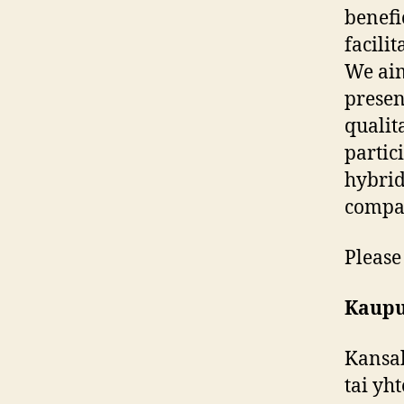
benefi
facili
We aim
presen
qualit
partic
hybrid
compar
Please
Kaupu
Kansal
tai yh