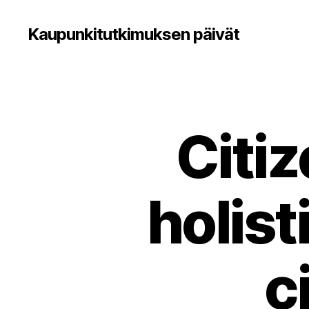
Kaupunkitutkimuksen päivät
Citiz
holis
c