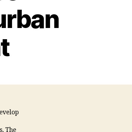
urban
t
develop
s. The