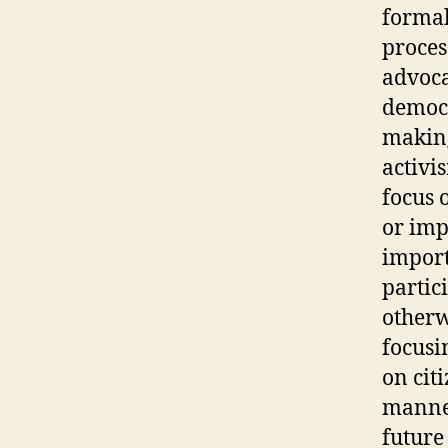
formal
proces
advoca
democr
making
activi
focus 
or imp
import
partic
otherw
focusi
on cit
manner
future