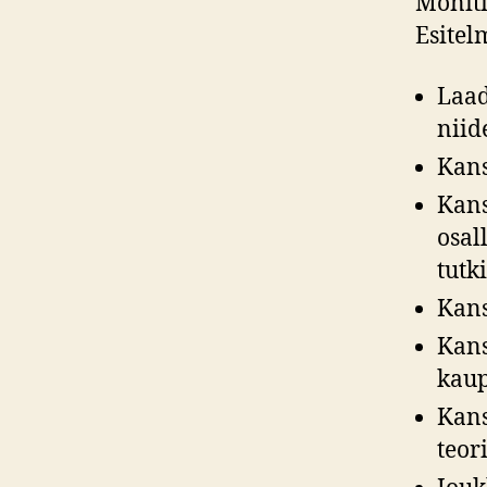
Moniti
Esitel
Laad
niid
Kans
Kans
osal
tutk
Kans
Kans
kaup
Kans
teor