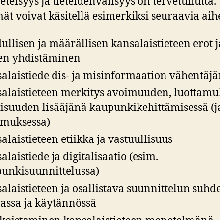
eteisyys ja tieteidenvälisyys on tervetullutta.
mät voivat käsitellä esimerkiksi seuraavia aihe
ullisen ja määrällisen kansalaistieteen erot j
en yhdistäminen
alaistiede dis- ja misinformaation vähentäj
alaistieteen merkitys avoimuuden, luottamu
lisuuden lisääjänä kaupunkikehittämisessä (ja
imuksessa)
alaistieteen etiikka ja vastuullisuus
alaistiede ja digitalisaatio (esim.
unkisuunnittelussa)
alaistieteen ja osallistava suunnittelun suhd
iassa ja käytännössä