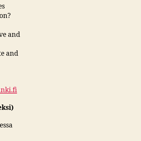
es
ion?
ive and
te and
ki.fi
ksi)
dessa