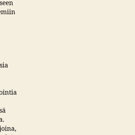
iseen
emiin
sia
ointia
sä
a.
joina,