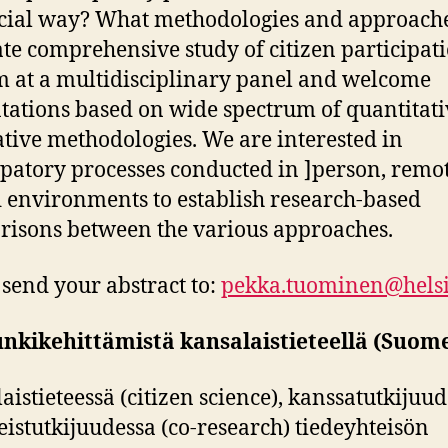
cial way? What methodologies and approach
tate comprehensive study of citizen participat
 at a multidisciplinary panel and welcome
tations based on wide spectrum of quantitat
ative methodologies. We are interested in
ipatory processes conducted in ]person, remo
 environments to establish research-based
isons between the various approaches.
 send your abstract to:
pekka.tuominen@helsin
nkikehittämistä kansalaistieteellä (Suome
aistieteessä (citizen science), kanssatutkijuu
teistutkijuudessa (co-research) tiedeyhteisön