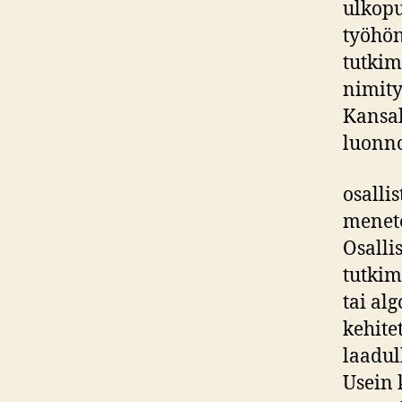
ulkopuo
työhön
tutkim
nimityk
Kansal
luonno
osalli
menete
Osalli
tutkim
tai al
kehite
laadul
Usein 