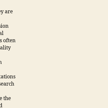
ey are
sion
al
s often
ality
n
tations
search
e the
d