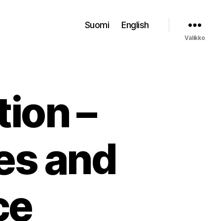
Suomi
English
Valikko
tion –
es and
ce