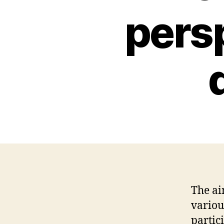
pers
The ai
variou
partic