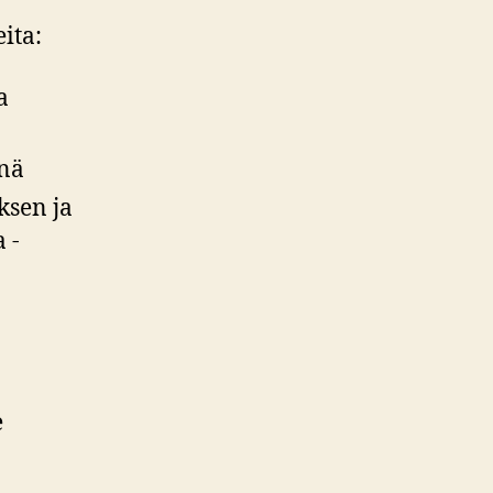
ita:
a
änä
ksen ja
 -
e