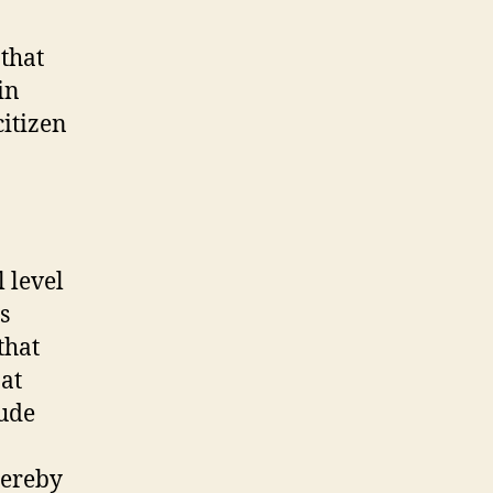
that
in
citizen
 level
s
that
at
lude
hereby