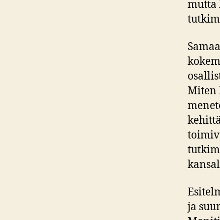
mutta 
tutkim
Samaan
kokemu
osalli
Miten 
menete
kehitt
toimiv
tutkim
kansal
Esitelm
ja suu