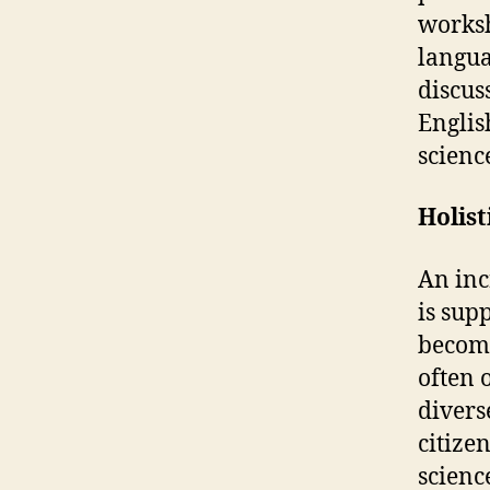
worksh
langua
discus
Englis
scienc
Holist
An inc
is sup
become
often 
divers
citize
scienc