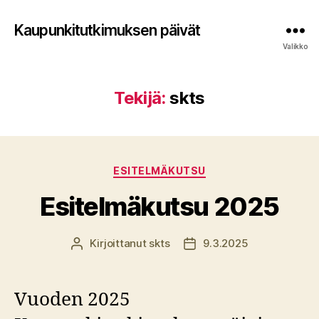
Kaupunkitutkimuksen päivät
Valikko
Tekijä:
skts
Kategoriat
ESITELMÄKUTSU
Esitelmäkutsu 2025
Kirjoittanut
skts
9.3.2025
Kirjoittaja
Julkaisupäivämäärä
Vuoden 2025