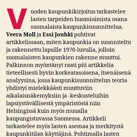
V
uoden kaupunkikirjoitus tarkastelee
lasten tarpeiden huomioimista osana
suomalaista kaupunkisuunnittelua.
Veera Moll
ja
Essi Jouhki
pohtivat
artikkelissaan, miten kaupunkia on suunniteltu
ja rakennettu lapsille 1970-luvulla, jolloin
suomalaisten kaupunkien rakenne muuttui.
Palkinnon myöntänyt raati piti artikkelia
tieteellisesti hyvin korkeatasoisena, itsenäisenä
analyysina, jossa kaupunkisuunnittelun teoria
yhdistyi mielekkäästi muuttuviin
aikalaisnäkemyksiin ja -keskusteluihin
lapsiystävällisestä ympäristöstä niin
Helsingissä kuin myös muualla
kaupungistuvassa Suomessa. Artikkeli
tarkastelee myös lasten asemaa ja merkitystä
kaupunkitilan käyttäjinä. Pohtimalla lasten