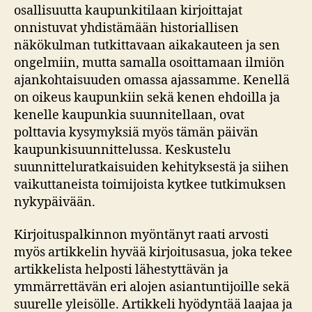
osallisuutta kaupunkitilaan kirjoittajat
onnistuvat yhdistämään historiallisen
näkökulman tutkittavaan aikakauteen ja sen
ongelmiin, mutta samalla osoittamaan ilmiön
ajankohtaisuuden omassa ajassamme. Kenellä
on oikeus kaupunkiin sekä kenen ehdoilla ja
kenelle kaupunkia suunnitellaan, ovat
polttavia kysymyksiä myös tämän päivän
kaupunkisuunnittelussa. Keskustelu
suunnitteluratkaisuiden kehityksestä ja siihen
vaikuttaneista toimijoista kytkee tutkimuksen
nykypäivään.
Kirjoituspalkinnon myöntänyt raati arvosti
myös artikkelin hyvää kirjoitusasua, joka tekee
artikkelista helposti lähestyttävän ja
ymmärrettävän eri alojen asiantuntijoille sekä
suurelle yleisölle. Artikkeli hyödyntää laajaa ja