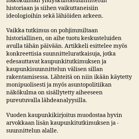
näkökulman yhdyskuntasuunnittelun
historiaan ja siihen vaikuttaneisiin
ideologioihin sekä lähiöiden arkeen.
Vaikka tutkimus on pohjimmiltaan
historiallinen, on aihe tuotu keskusteluiden
avulla tähän päivään. Artikkeli esittelee myös
konkreettisia suunnitteluratkaisuja, jotka
edesauttavat kaupunkitutkimuksen ja
kaupunkisuunnittelun välisen sillan
rakentamisessa. Lähteitä on niin ikään käytetty
monipuolisesti ja myös asuntopolitiikan
näkökulma on sisällytetty aiheeseen
pureutuvalla lähdeanalyysilla.
Vuoden kaupunkikirjoitus muodostaa hyvin
arvokkaan lisän kaupunkitutkimuksen ja -
suunnittelun alalle.