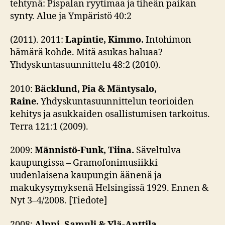
tehtynä: Pispalan ryytimaa ja tiheän paikan
synty. Alue ja Ympäristö 40:2
(2011). 2011:
Lapintie, Kimmo.
Intohimon
hämärä kohde. Mitä asukas haluaa?
Yhdyskuntasuunnittelu 48:2 (2010).
2010:
Bäcklund, Pia & Mäntysalo,
Raine.
Yhdyskuntasuunnittelun teorioiden
kehitys ja asukkaiden osallistumisen tarkoitus.
Terra 121:1 (2009).
2009:
Männistö-Funk, Tiina.
Säveltulva
kaupungissa – Gramofonimusiikki
uudenlaisena kaupungin äänenä ja
makukysymyksenä Helsingissä 1929. Ennen &
Nyt 3–4/2008. [Tiedote]
2008:
Alppi, Samuli & Ylä-Anttila,