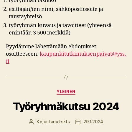
työryhmän otsikko
esittäjän/ien nimi, sähköpostiosoite ja
taustayhteisö
työryhmän kuvaus ja tavoitteet (yhteensä
enintään 3 500 merkkiä)
Pyydämme lähettämään ehdotukset
osoitteeseen:
kaupunkitutkimuksenpaivat@yss.
fi
Kategoriat
YLEINEN
Työryhmäkutsu 2024
Kirjoittanut
skts
29.1.2024
Kirjoittaja
Julkaisupäivämäärä