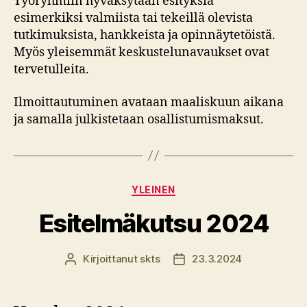
Työryhmiin hyväksytään esityksiä
esimerkiksi valmiista tai tekeillä olevista
tutkimuksista, hankkeista ja opinnäytetöistä.
Myös yleisemmät keskustelunavaukset ovat
tervetulleita.
Ilmoittautuminen avataan maaliskuun aikana
ja samalla julkistetaan osallistumismaksut.
Kategoriat
YLEINEN
Esitelmäkutsu 2024
Kirjoittanut
skts
23.3.2024
Kirjoittaja
Julkaisupäivämäärä