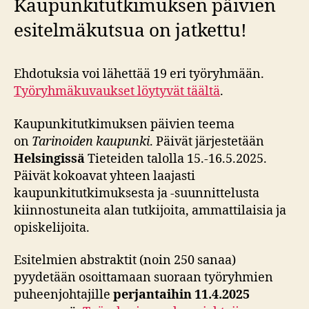
Kaupunkitutkimuksen päivien
esitelmäkutsua on jatkettu!
Ehdotuksia voi lähettää 19 eri työryhmään.
Työryhmäkuvaukset löytyvät täältä
.
Kaupunkitutkimuksen päivien teema
on
Tarinoiden kaupunki
. Päivät järjestetään
Helsingissä
Tieteiden talolla 15.-16.5.2025.
Päivät kokoavat yhteen laajasti
kaupunkitutkimuksesta ja -suunnittelusta
kiinnostuneita alan tutkijoita, ammattilaisia ja
opiskelijoita.
Esitelmien abstraktit (noin 250 sanaa)
pyydetään osoittamaan suoraan työryhmien
puheenjohtajille
perjantaihin 11.4.2025