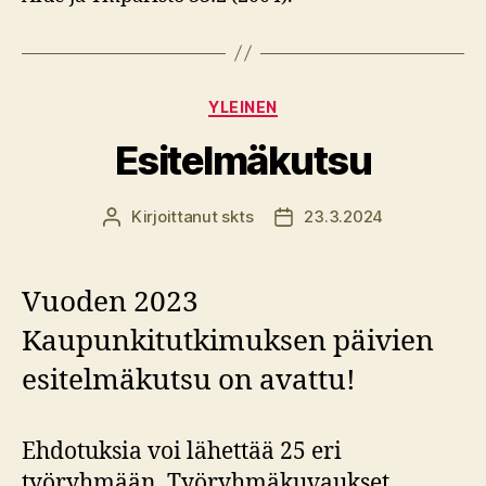
Kategoriat
YLEINEN
Esitelmäkutsu
Kirjoittanut
skts
23.3.2024
Kirjoittaja
Julkaisupäivämäärä
Vuoden 2023
Kaupunkitutkimuksen päivien
esitelmäkutsu on avattu!
Ehdotuksia voi lähettää 25 eri
työryhmään. Työryhmäkuvaukset