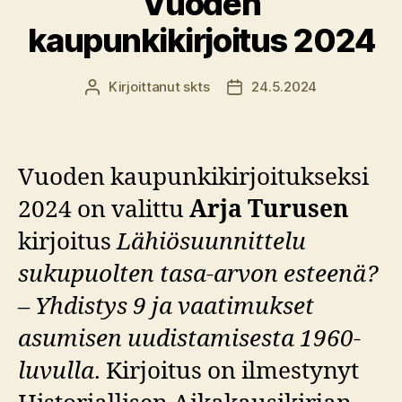
Vuoden
kaupunkikirjoitus 2024
Kirjoittanut
skts
24.5.2024
Kirjoittaja
Julkaisupäivämäärä
Vuoden kaupunkikirjoitukseksi
2024 on valittu
Arja Turusen
kirjoitus
Lähiösuunnittelu
sukupuolten tasa-arvon esteenä?
– Yhdistys 9 ja vaatimukset
asumisen uudistamisesta 1960-
luvulla
. Kirjoitus on ilmestynyt