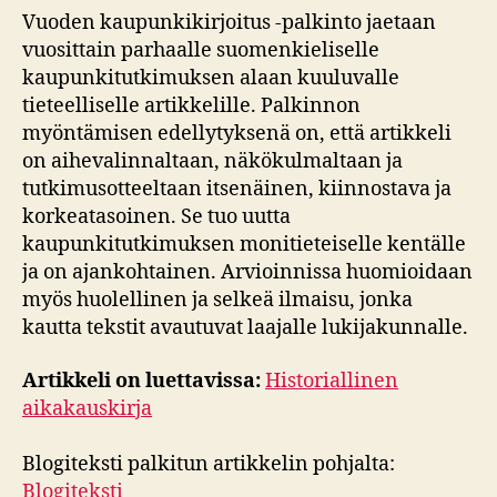
Vuoden kaupunkikirjoitus -palkinto jaetaan
vuosittain parhaalle suomenkieliselle
kaupunkitutkimuksen alaan kuuluvalle
tieteelliselle artikkelille. Palkinnon
myöntämisen edellytyksenä on, että artikkeli
on aihevalinnaltaan, näkökulmaltaan ja
tutkimusotteeltaan itsenäinen, kiinnostava ja
korkeatasoinen. Se tuo uutta
kaupunkitutkimuksen monitieteiselle kentälle
ja on ajankohtainen. Arvioinnissa huomioidaan
myös huolellinen ja selkeä ilmaisu, jonka
kautta tekstit avautuvat laajalle lukijakunnalle.
Artikkeli on luettavissa:
Historiallinen
aikakauskirja
Blogiteksti palkitun artikkelin pohjalta:
Blogiteksti