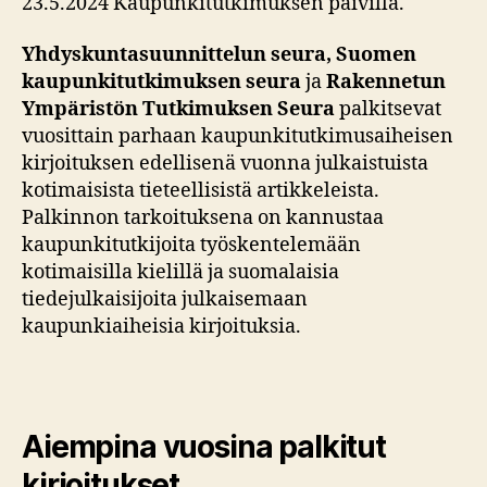
23.5.2024 Kaupunkitutkimuksen päivillä.
Yhdyskuntasuunnittelun seura, Suomen
kaupunkitutkimuksen seura
ja
Rakennetun
Ympäristön Tutkimuksen Seura
palkitsevat
vuosittain parhaan kaupunkitutkimusaiheisen
kirjoituksen edellisenä vuonna julkaistuista
kotimaisista tieteellisistä artikkeleista.
Palkinnon tarkoituksena on kannustaa
kaupunkitutkijoita työskentelemään
kotimaisilla kielillä ja suomalaisia
tiedejulkaisijoita julkaisemaan
kaupunkiaiheisia kirjoituksia.
Aiempina vuosina palkitut
kirjoitukset