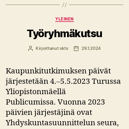
Kategoriat
YLEINEN
Työryhmäkutsu
Kirjoittanut
skts
29.1.2024
Kirjoittaja
Julkaisupäivämäärä
Kaupunkitutkimuksen päivät
järjestetään 4.–5.5.2023 Turussa
Yliopistonmäellä
Publicumissa. Vuonna 2023
päivien järjestäjinä ovat
Yhdyskuntasuunnittelun seura,