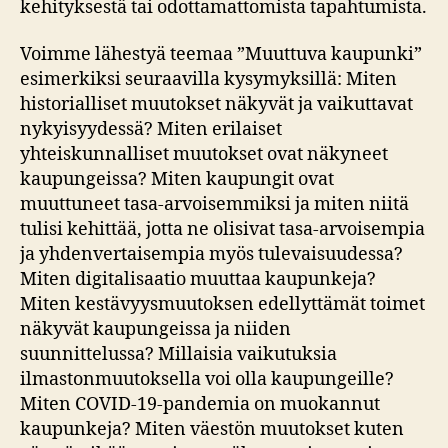
kehityksestä tai odottamattomista tapahtumista.
Voimme lähestyä teemaa ”Muuttuva kaupunki”
esimerkiksi seuraavilla kysymyksillä: Miten
historialliset muutokset näkyvät ja vaikuttavat
nykyisyydessä? Miten erilaiset
yhteiskunnalliset muutokset ovat näkyneet
kaupungeissa? Miten kaupungit ovat
muuttuneet tasa-arvoisemmiksi ja miten niitä
tulisi kehittää, jotta ne olisivat tasa-arvoisempia
ja yhdenvertaisempia myös tulevaisuudessa?
Miten digitalisaatio muuttaa kaupunkeja?
Miten kestävyysmuutoksen edellyttämät toimet
näkyvät kaupungeissa ja niiden
suunnittelussa? Millaisia vaikutuksia
ilmastonmuutoksella voi olla kaupungeille?
Miten COVID-19-pandemia on muokannut
kaupunkeja? Miten väestön muutokset kuten