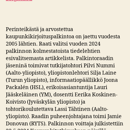
Perinteikästä ja arvostettua
kaupunkikirjoituspalkintoa on jaettu vuodesta
2005 lähtien. Raati valitsi vuoden 2024
palkinnon kolmestatoista tiedelehtien
esivalitsemasta artikkelista. Palkintoraadin
jäseninä toimivat tutkijatohtori Pilvi Nummi
(Aalto-yliopisto), yliopistonlehtori Silja Laine
(Turun yliopisto), informaatiopäällikkö Joona
Packalén (HSL), erikoisasiantuntija Lauri
Jääskeläinen (YM), dosentti Eerika Koskinen-
Koivisto (Jyväskylän yliopisto) ja
tohtorikoulutettava Lassi Tähtinen (Aalto-
yliopisto). Raadin puheenjohtajana toimi Jamie
Donovan (RYTS). Palkinnon voittaja julkistettiin