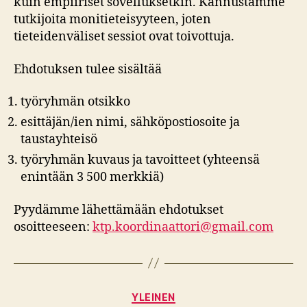
kuin empiiriset sovelluksetkin. Kannustamme
tutkijoita monitieteisyyteen, joten
tieteidenväliset sessiot ovat toivottuja.
Ehdotuksen tulee sisältää
työryhmän otsikko
esittäjän/ien nimi, sähköpostiosoite ja
taustayhteisö
työryhmän kuvaus ja tavoitteet (yhteensä
enintään 3 500 merkkiä)
Pyydämme lähettämään ehdotukset
osoitteeseen:
ktp.koordinaattori@gmail.com
Kategoriat
YLEINEN