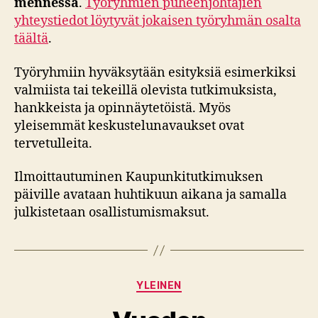
mennessä
.
Työryhmien puheenjohtajien
yhteystiedot löytyvät jokaisen työryhmän osalta
täältä
.
Työryhmiin hyväksytään esityksiä esimerkiksi
valmiista tai tekeillä olevista tutkimuksista,
hankkeista ja opinnäytetöistä. Myös
yleisemmät keskustelunavaukset ovat
tervetulleita.
Ilmoittautuminen Kaupunkitutkimuksen
päiville avataan huhtikuun aikana ja samalla
julkistetaan osallistumismaksut.
Kategoriat
YLEINEN