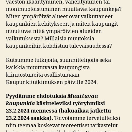
väestön ikääntyminen, vähentyminen tai
monimuotoistuminen muuttavat kaupunkeja?
Miten ympäröivät alueet ovat vaikuttaneet
kaupunkien kehitykseen ja miten kaupungit
muuttuvat niitä ympäröivien alueiden
vaikutuksesta? Millaisia muutoksia
kaupunkeihin kohdistuu tulevaisuudessa?
Kutsumme tutkijoita, suunnittelijoita sekä
kaikkia muuttuvasta kaupungista
kiinnostuneita osallistumaan
Kaupunkitutkimuksen päiville 2024.
Pyydämme ehdotuksia
Muuttuvaa
kaupunkia
käsitteleviksi työryhmiksi
23.2.2024 mennessä (hakuaikaa jatkettu
23.2.2024 saakka).
Toivotamme tervetulleiksi
niin teemaa koskevat teoreettiset tarkastelut