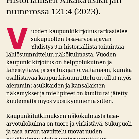
Historiallisen Aikakausikirjan
numerossa 121:4 (2023).
V
uoden kaupunkikirjoitus tarkastelee
sukupuolten tasa-arvoa ajavan
Yhdistys 9:n historiallista toimintaa
lähiösuunnittelun näkökulmasta. Vuoden
kaupunkikirjoitus on helppolukuinen ja
lähestyttävä, ja saa lukijan oivaltamaan, kuinka
osallistavaa kaupunkisuunnittelu on ollut myös
aiemmin; asukkaiden ja kansalaisten
näkemykset ja mielipiteet on kuultu tai jätetty
kuulematta myös vuosikymmeniä sitten.
Kaupunkitutkimuksen näkökulmasta tasa-
arvotulokulma on tuore ja virkistävä. Sukupuoli
ja tasa-arvon tavoittelu tuovat uuden