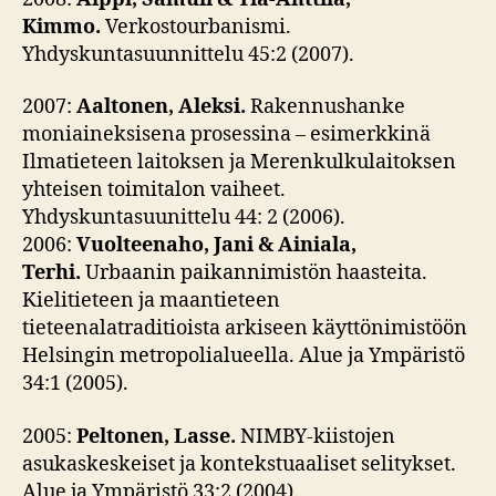
Kimmo.
Verkostourbanismi.
Yhdyskuntasuunnittelu 45:2 (2007).
2007:
Aaltonen, Aleksi.
Rakennushanke
moniaineksisena prosessina – esimerkkinä
Ilmatieteen laitoksen ja Merenkulkulaitoksen
yhteisen toimitalon vaiheet.
Yhdyskuntasuunittelu 44: 2 (2006).
2006:
Vuolteenaho, Jani & Ainiala,
Terhi.
Urbaanin paikannimistön haasteita.
Kielitieteen ja maantieteen
tieteenalatraditioista arkiseen käyttönimistöön
Helsingin metropolialueella. Alue ja Ympäristö
34:1 (2005).
2005:
Peltonen, Lasse.
NIMBY-kiistojen
asukaskeskeiset ja kontekstuaaliset selitykset.
Alue ja Ympäristö 33:2 (2004).